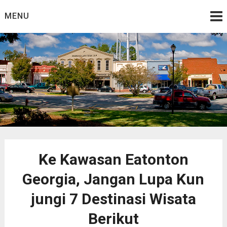
Skip
MENU
to
content
Eat on Ton
Ke Kawasan Eatonton
Georgia, Jangan Lupa Kun
jungi 7 Destinasi Wisata
Berikut