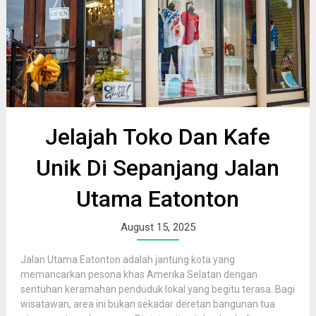
Jelajah Toko Dan Kafe
Unik Di Sepanjang Jalan
Utama Eatonton
August 15, 2025
Jalan Utama Eatonton adalah jantung kota yang
memancarkan pesona khas Amerika Selatan dengan
sentuhan keramahan penduduk lokal yang begitu terasa. Bagi
wisatawan, area ini bukan sekadar deretan bangunan tua