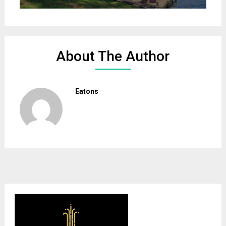
About The Author
Eatons