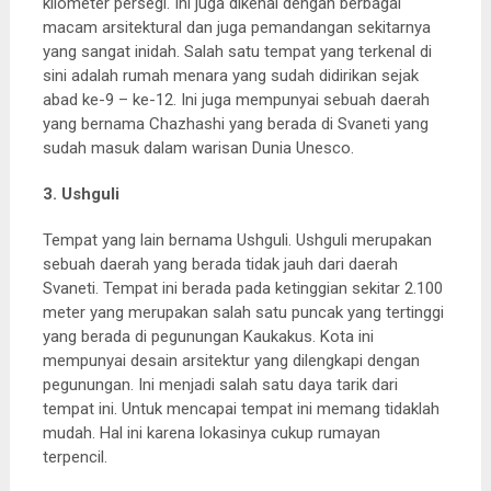
kilometer persegi. Ini juga dikenal dengan berbagai
macam arsitektural dan juga pemandangan sekitarnya
yang sangat inidah. Salah satu tempat yang terkenal di
sini adalah rumah menara yang sudah didirikan sejak
abad ke-9 – ke-12. Ini juga mempunyai sebuah daerah
yang bernama Chazhashi yang berada di Svaneti yang
sudah masuk dalam warisan Dunia Unesco.
3. Ushguli
Tempat yang lain bernama Ushguli. Ushguli merupakan
sebuah daerah yang berada tidak jauh dari daerah
Svaneti. Tempat ini berada pada ketinggian sekitar 2.100
meter yang merupakan salah satu puncak yang tertinggi
yang berada di pegunungan Kaukakus. Kota ini
mempunyai desain arsitektur yang dilengkapi dengan
pegunungan. Ini menjadi salah satu daya tarik dari
tempat ini. Untuk mencapai tempat ini memang tidaklah
mudah. Hal ini karena lokasinya cukup rumayan
terpencil.