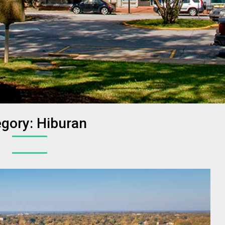
n
egory:
Hiburan