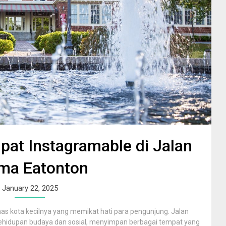
at Instagramable di Jalan
ma Eatonton
January 22, 2025
has kota kecilnya yang memikat hati para pengunjung. Jalan
 kehidupan budaya dan sosial, menyimpan berbagai tempat yang