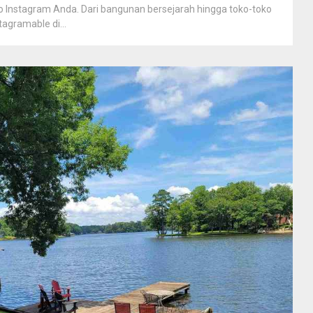
to Instagram Anda. Dari bangunan bersejarah hingga toko-toko
agramable di...