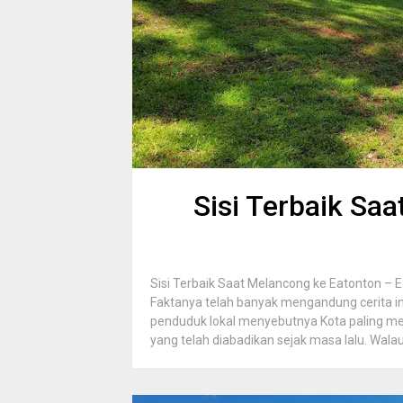
Sisi Terbaik Sa
Sisi Terbaik Saat Melancong ke Eatonton – E
Faktanya telah banyak mengandung cerita i
penduduk lokal menyebutnya Kota paling mem
yang telah diabadikan sejak masa lalu. Walau.