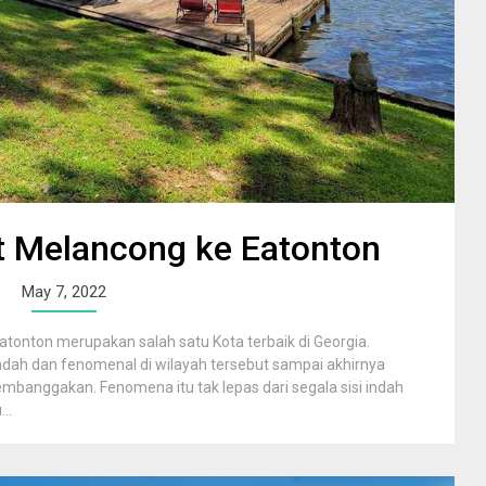
at Melancong ke Eatonton
May 7, 2022
atonton merupakan salah satu Kota terbaik di Georgia.
ndah dan fenomenal di wilayah tersebut sampai akhirnya
banggakan. Fenomena itu tak lepas dari segala sisi indah
..