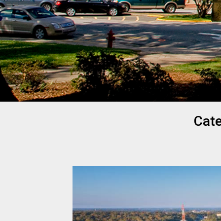
Eat on To
Cat