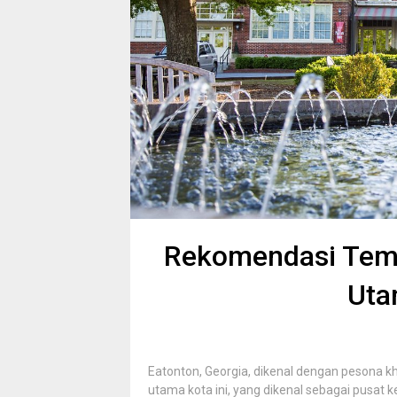
Rekomendasi Temp
Uta
Eatonton, Georgia, dikenal dengan pesona k
utama kota ini, yang dikenal sebagai pusat