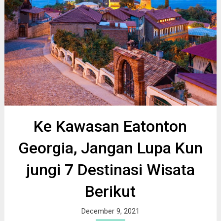
Ke Kawasan Eatonton
Georgia, Jangan Lupa Kun
jungi 7 Destinasi Wisata
Berikut
December 9, 2021