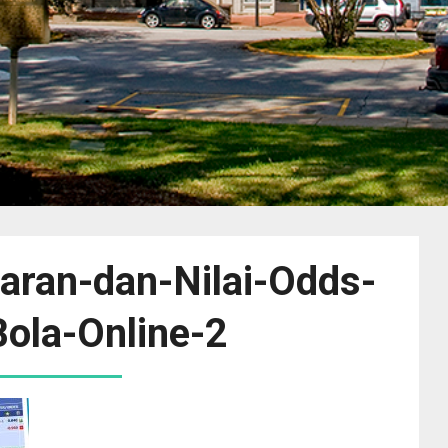
n
ran-dan-Nilai-Odds-
Bola-Online-2